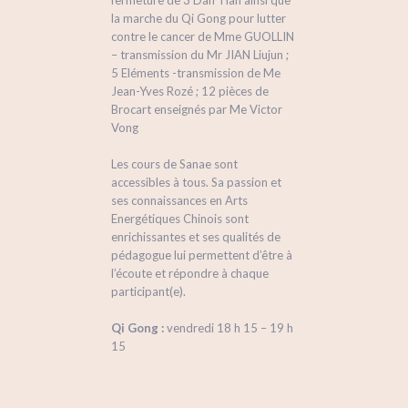
fermeture de 3 Dan Tian ainsi que
la marche du Qi Gong pour lutter
contre le cancer de Mme GUOLLIN
– transmission du Mr JIAN Liujun ;
5 Eléments -transmission de Me
Jean-Yves Rozé ; 12 pièces de
Brocart enseignés par Me Victor
Vong
Les cours de Sanae sont
accessibles à tous. Sa passion et
ses connaissances en Arts
Energétiques Chinois sont
enrichissantes et ses qualités de
pédagogue lui permettent d’être à
l’écoute et répondre à chaque
participant(e).
Qi Gong :
vendredi 18 h 15 – 19 h
15